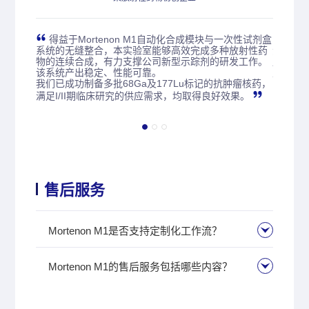
优势降低了
得益于Mortenon M1自动化合成模块与一次性试剂盒
放射
辐射暴露
系统的无缝整合，本实验室能够高效完成多种放射性药
源于放
固体靶核
物的连续合成，有力支撑公司新型示踪剂的研发工作。
用。实
究中已基
该系统产出稳定、性能可靠。
定性合
我们已成功制备多批68Ga及177Lu标记的抗肿瘤核药，
满足I/II期临床研究的供应需求，均取得良好效果。
售后服务
Mortenon M1是否支持定制化工作流？
Mortenon M1的售后服务包括哪些内容？