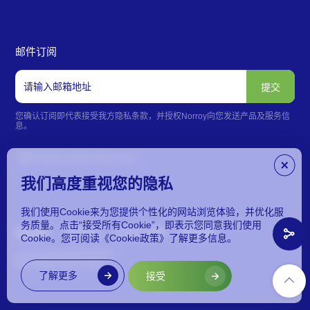
邮件订阅
您确认订阅即代表接受我方隐私条款，并授权Norroy向您发送产品及服务信
息。
bd@norroybioscience.com
我们高度重视您的隐私
我们使用Cookie来为您提供个性化的网站浏览体验，并优化服
务质量。点击“接受所有Cookie”，即表示您同意我们使用
隐私政策
免责声明
Cookies 政策
网站地图
Cookie。您可阅读《Cookie政策》了解更多信息。
@2026 诺宇医药 版权所有
苏ICP备2022041785号
了解更多
接受